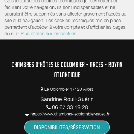
Ce site utilise des cookies techniques qui permettent et
facilitent votre navigation. Ils sont indispensables et ne
sauraient être supprimés sans affecter gravement l’accès au
site et la navigation. Les cookies techniques mis en place
permettent d'accéder à votre compte et d’afficher les pages
du site:
Plus d'infos sur les cookies.
CHAMBRES D'HÔTES LE COLOMBIER - ARCES - ROYAN
ATLANTIQUE
Le Colombier 17120 Arces
Sandrine Rouil-Guérin
06 67 33 19 28
https://www.chambres-lecolombier-arces.fr
DISPONIBILITÉS/RÉSERVATION